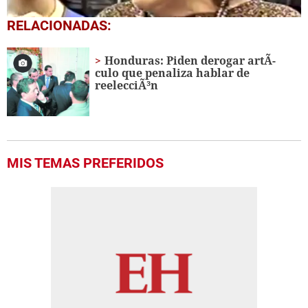
0
RELACIONADAS:
seconds
of
3
Honduras: Piden derogar artÃ­
minutes,
culo que penaliza hablar de
16
reelecciÃ³n
seconds
MIS TEMAS PREFERIDOS