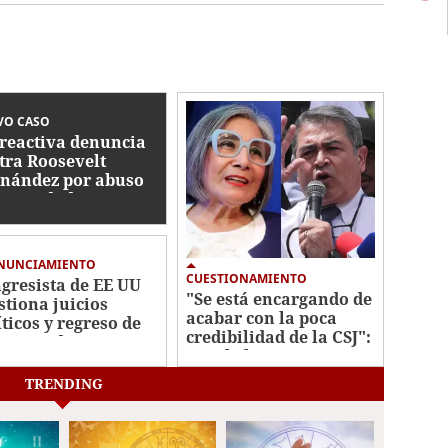
VO CASO
reactiva denuncia
tra Roosevelt
nández por abuso
autoridad
NUNCIAMIENTO
CUESTIONAMIENTO
gresista de EE UU
"Se está encargando de
stiona juicios
acabar con la poca
íticos y regreso de
credibilidad de la CSJ":
 a Honduras
Maribel Espinoza
cuestiona el regreso de
TRENDING
JOH