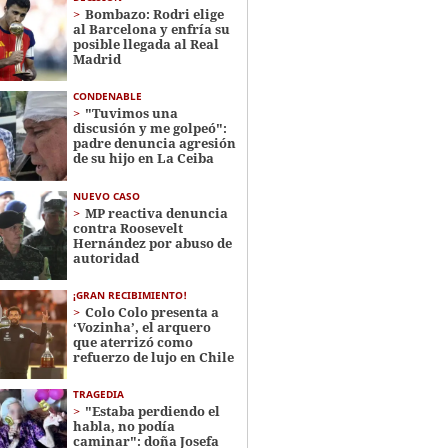
Bombazo: Rodri elige
al Barcelona y enfría su
posible llegada al Real
Madrid
CONDENABLE
"Tuvimos una
discusión y me golpeó":
padre denuncia agresión
de su hijo en La Ceiba
NUEVO CASO
MP reactiva denuncia
contra Roosevelt
Hernández por abuso de
autoridad
¡GRAN RECIBIMIENTO!
Colo Colo presenta a
‘Vozinha’, el arquero
que aterrizó como
refuerzo de lujo en Chile
TRAGEDIA
"Estaba perdiendo el
habla, no podía
caminar": doña Josefa