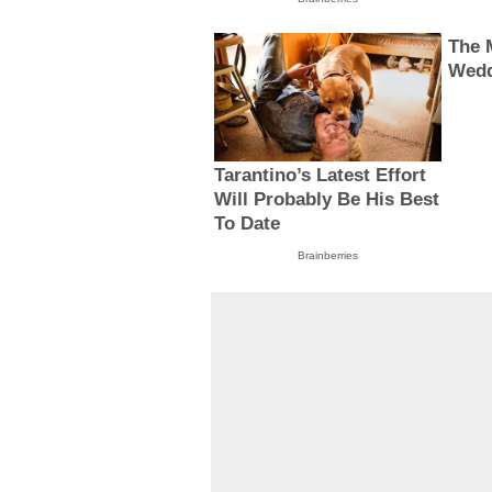
The 
Wedd
Tarantino’s Latest Effort
Will Probably Be His Best
To Date
Brainberries