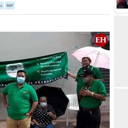
as
RNP