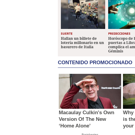
SUERTE
PREDICCIONES
Hallan un billete de
Horóscopo de 
lotería millonario en un
puertas a Libr
basurero de Italia
complica el a
Géminis
CONTENIDO PROMOCIONADO
Macaulay Culkin's Own
Why 
Version Of The New
is th
‘Home Alone’
your
Brainberries