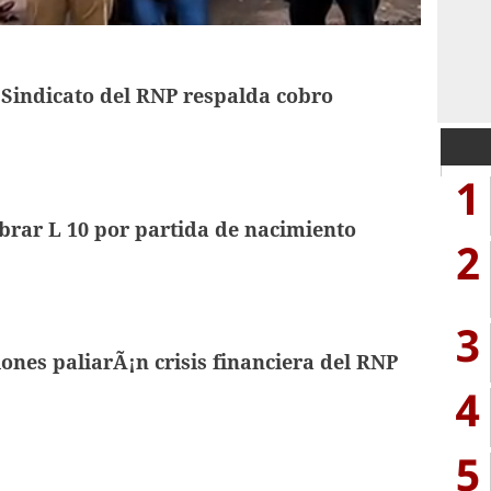
Sindicato del RNP respalda cobro
1
brar L 10 por partida de nacimiento
2
3
ones paliarÃ¡n crisis financiera del RNP
4
5