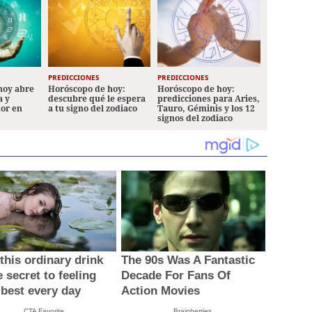
PREDICCIONES
PREDICCIONES
hoy abre
Horóscopo de hoy:
Horóscopo de hoy:
a y
descubre qué le espera
predicciones para Aries,
mor en
a tu signo del zodiaco
Tauro, Géminis y los 12
signos del zodiaco
this ordinary drink
The 90s Was A Fantastic
e secret to feeling
Decade For Fans Of
 best every day
Action Movies
CTA Favorite
Brainberries