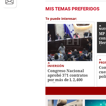
MIS TEMAS PREFERIDOS
Te puede interesar:
NUE
MP 
con
Her
de 
PRO
INVERSIÓN
Con
Congreso Nacional
cue
aprobó 371 contratos
pol
por más de L 2,400
JOH
millones para
reactivar obras
sociales y educativas