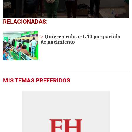
0
RELACIONADAS:
seconds
of
1
Quieren cobrar L 10 por partida
minute,
de nacimiento
17
seconds
MIS TEMAS PREFERIDOS