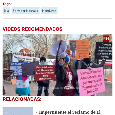
Tags:
Isla
Salvador Nasralla
Honduras
VIDEOS RECOMENDADOS
0
RELACIONADAS:
seconds
of
23
Impertinente el reclamo de El
seconds