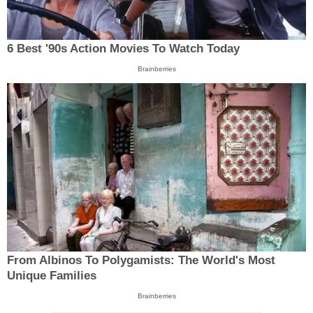
6 Best '90s Action Movies To Watch Today
Brainberries
From Albinos To Polygamists: The World's Most
Unique Families
Brainberries