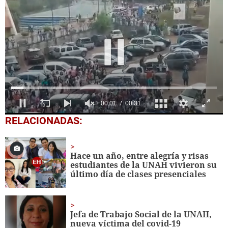
0
RELACIONADAS:
seconds
of
31
seconds
Hace un año, entre alegría y risas
estudiantes de la UNAH vivieron su
último día de clases presenciales
Jefa de Trabajo Social de la UNAH,
nueva víctima del covid-19