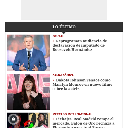
LO ÚLTIMO
OFICIAL
Reprograman audiencia de
declaración de imputado de
Roosevelt Hernández
CAMALEÓNICA
Dakota Johnson renace como
Marilyn Monroe en nuevo filme
sobre la actriz
MERCADO INTERNACIONAL
Fichajes: Real Madrid rompe el
mercado, Balón de Oro rechaza a
Florentino para ir al Barça y