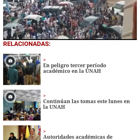
0
RELACIONADAS:
seconds
of
31
seconds
En peligro tercer período
académico en la UNAH
Continúan las tomas este lunes en
la UNAH
Autoridades académicas de