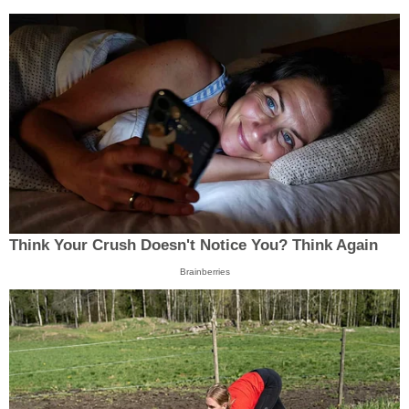
Think Your Crush Doesn't Notice You? Think Again
Brainberries