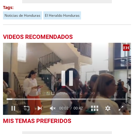
Tags:
Noticias de Honduras
El Heraldo Honduras
VIDEOS RECOMENDADOS
0
MIS TEMAS PREFERIDOS
of
42
seconds