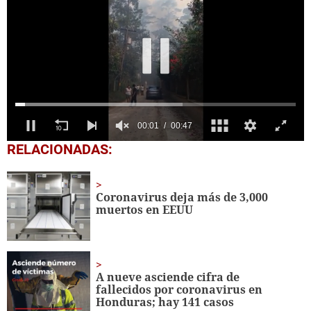
0
RELACIONADAS:
seconds
of
47
seconds
Coronavirus deja más de 3,000
muertos en EEUU
A nueve asciende cifra de
fallecidos por coronavirus en
Honduras; hay 141 casos