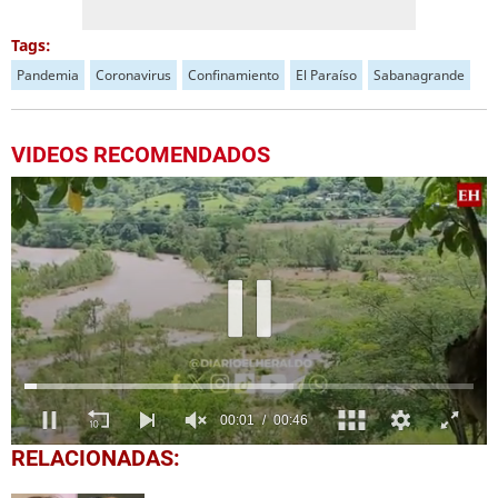
Tags:
Pandemia
Coronavirus
Confinamiento
El Paraíso
Sabanagrande
VIDEOS RECOMENDADOS
0
RELACIONADAS:
seconds
of