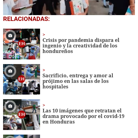
0
RELACIONADAS:
of
1
minute,
56
Crisis por pandemia dispara el
seconds
ingenio y la creatividad de los
hondureños
Sacrificio, entrega y amor al
prójimo en las salas de los
hospitales
Las 10 imágenes que retratan el
drama provocado por el covid-19
en Honduras