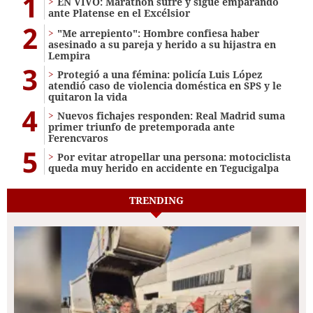
1
EN VIVO: Marathón sufre y sigue emparando
ante Platense en el Excélsior
2
"Me arrepiento": Hombre confiesa haber
asesinado a su pareja y herido a su hijastra en
Lempira
3
Protegió a una fémina: policía Luis López
atendió caso de violencia doméstica en SPS y le
quitaron la vida
4
Nuevos fichajes responden: Real Madrid suma
primer triunfo de pretemporada ante
Ferencvaros
5
Por evitar atropellar una persona: motociclista
queda muy herido en accidente en Tegucigalpa
TRENDING