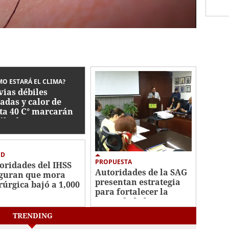
O ESTARÁ EL CLIMA?
vias débiles
ladas y calor de
ta 40 C° marcarán
sábado
UD
PROPUESTA
oridades del IHSS
Autoridades de la SAG
guran que mora
presentan estrategia
rúrgica bajó a 1,000
para fortalecer la
ientes en espera
seguridad alimentaria
TRENDING