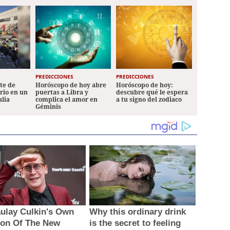
PREDICCIONES
PREDICCIONES
ete de
Horóscopo de hoy abre
Horóscopo de hoy:
ario en un
puertas a Libra y
descubre qué le espera
alia
complica el amor en
a tu signo del zodiaco
Géminis
ulay Culkin's Own
Why this ordinary drink
ion Of The New
is the secret to feeling