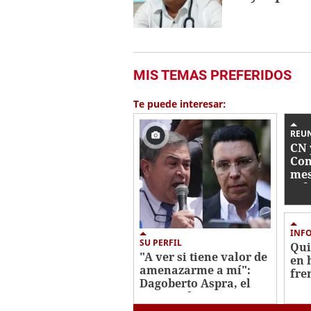
MIS TEMAS PREFERIDOS
Te puede interesar:
REU
CN 
Con
mes
ref
FF 
INF
SU PERFIL
Qui
"A ver si tiene valor de
en 
amenazarme a mí":
fre
Dagoberto Aspra, el
mor
procurador que
enfrentará a JOH en el