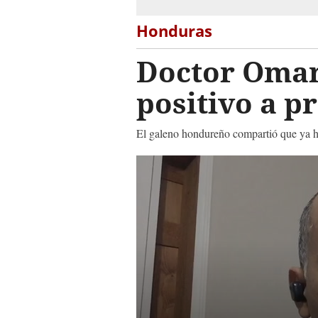
Honduras
Doctor Omar
positivo a p
El galeno hondureño compartió que ya ha
0
seconds
of
1
minute,
4
seconds
Volume
90%