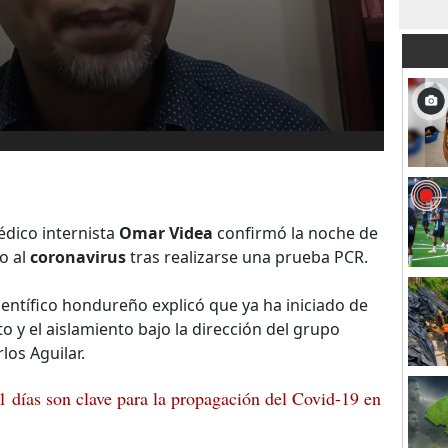
médico internista
Omar Videa
confirmó la noche de
o al
coronavirus
tras realizarse una prueba PCR.
ientífico hondureño explicó que ya ha iniciado de
 y el aislamiento bajo la dirección del grupo
os Aguilar.
 días son clave para la propagación del Covid-19 en