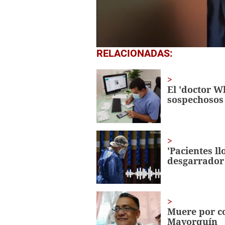
0
RELACIONADAS:
seconds
of
1
minute,
El 'doctor 
0
Volume
sospechosos 
0%
'Pacientes ll
desgarrador
Muere por co
Mayorquín