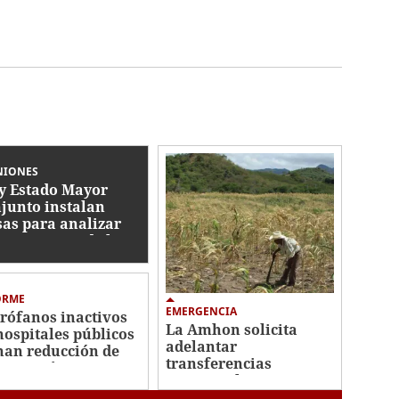
NIONES
y Estado Mayor
junto instalan
as para analizar
ormas a Ley de las
AA
ORME
EMERGENCIA
rófanos inactivos
La Amhon solicita
hospitales públicos
adelantar
nan reducción de
transferencias
a quirúrgica
municipales para
fortalecer la respuesta