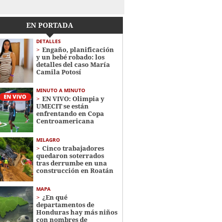
EN PORTADA
DETALLES
Engaño, planificación
y un bebé robado: los
detalles del caso María
Camila Potosí
MINUTO A MINUTO
EN VIVO: Olimpia y
UMECIT se están
enfrentando en Copa
Centroamericana
MILAGRO
Cinco trabajadores
quedaron soterrados
tras derrumbe en una
construcción en Roatán
MAPA
¿En qué
departamentos de
Honduras hay más niños
con nombres de