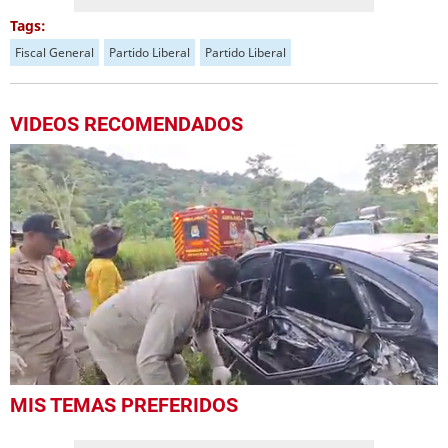
Tags:
Fiscal General
Partido Liberal
Partido Liberal
VIDEOS RECOMENDADOS
0
MIS TEMAS PREFERIDOS
seconds
of
29