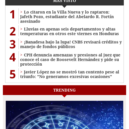
MÁS VISTO
1
Lo citaron en la Villa Nueva y lo raptaron:
Jafeth Pozo, estudiante del Abelardo R. Fortín
asesinado
2
Lluvias en apenas seis departamentos y altas
temperaturas en otros este viernes en Honduras
3
¡Banadesa bajo la lupa! CNBS revisará créditos y
manejo de fondos públicos
4
CPH denuncia amenazas y presiones al juez que
conoce el caso de Roosevelt Hernández y pide su
protección
5
Javier López no se mostró tan contento pese al
triunfo: "No generamos excesivas ocasiones"
TRENDING