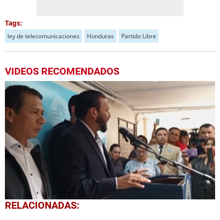
Tags:
ley de telecomunicaciones
Honduras
Partido Libre
VIDEOS RECOMENDADOS
0
RELACIONADAS:
seconds
of