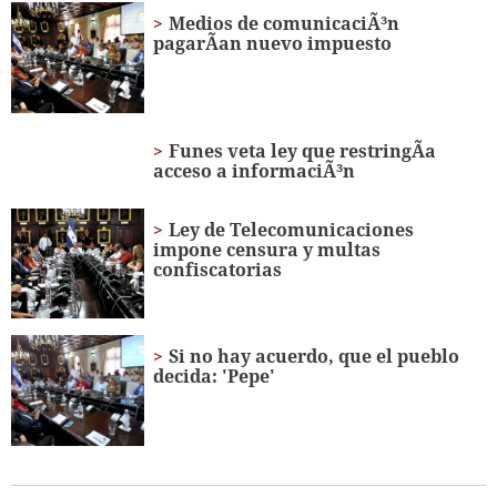
2
Medios de comunicaciÃ³n
minutes,
pagarÃ­an nuevo impuesto
54
seconds
Funes veta ley que restringÃ­a
acceso a informaciÃ³n
Ley de Telecomunicaciones
impone censura y multas
confiscatorias
Si no hay acuerdo, que el pueblo
decida: 'Pepe'