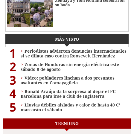
Zendaya y Tom Holland celebraron
su boda
MÁS VISTO
1
Periodistas advierten denuncias internacionales
si se dilata caso contra Roosevelt Hernández
2
Zonas de Honduras sin energía eléctrica este
sábado 8 de agosto
3
Video: pobladores linchan a dos presuntos
asaltantes en Comayagüela
4
Ronald Araújo da la sorpresa al dejar el FC
Barcelona para irse a club de Inglaterra
5
Lluvias débiles aisladas y calor de hasta 40 C°
marcarán el sábado
TRENDING