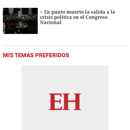
seconds
of
1
En punto muerto la salida a la
minute,
crisis política en el Congreso
24
Nacional
seconds
MIS TEMAS PREFERIDOS