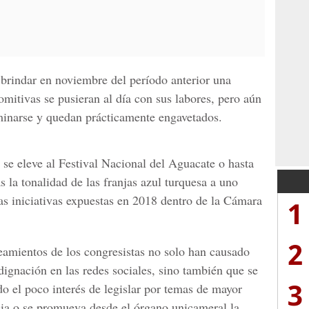
 brindar en noviembre del período anterior una
mitivas se pusieran al día con sus labores, pero aún
aminarse y quedan
prácticamente engavetados.
e se eleve al Festival Nacional del Aguacate o hasta
 la tonalidad de las franjas azul turquesa a uno
s iniciativas expuestas en 2018 dentro de la Cámara
1
2
eamientos de los congresistas no solo han causado
dignación en las redes sociales, sino también que se
3
do el poco interés de legislar por temas de mayor
ia o se promueva desde el
órgano unicameral
la