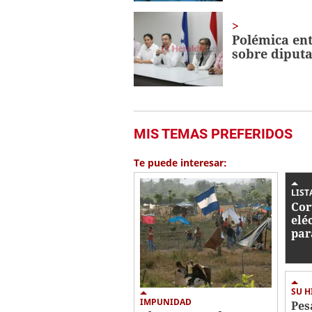
Polémica ent
sobre diput
MIS TEMAS PREFERIDOS
Te puede interesar:
LIST
Cor
elé
par
ago
SU H
IMPUNIDAD
Pes