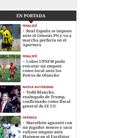
EN PORTADA
FINALIZÓ
Real España se impone
ante el Génesis PN y va a
marcha perfecta en el
Apertura
FINALIZÓ
Lobos UPNFM pudo
rescatar un empate
como local ante los
Potros de Olancho
NUEVA AUTORIDAD
Todd Blanche,
exabogado de Trump,
confirmado como fiscal
general de EE UU
CRÓNICA
Marathón aguantó con
un jugador menos y saca
valioso empate ante
Platense en el Excélsior