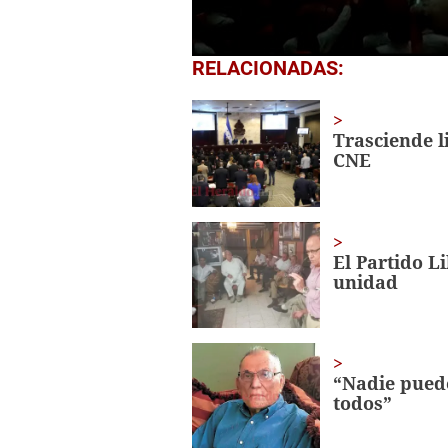
0
RELACIONADAS:
seconds
of
1
minute,
Trasciende l
31
CNE
seconds
Volume
0%
El Partido L
unidad
“Nadie puede
todos”