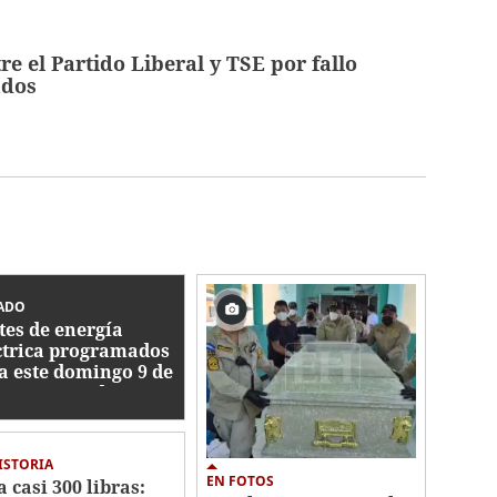
re el Partido Liberal y TSE por fallo
ados
ADO
tes de energía
ctrica programados
a este domingo 9 de
sto en Honduras
ISTORIA
EN FOTOS
a casi 300 libras: