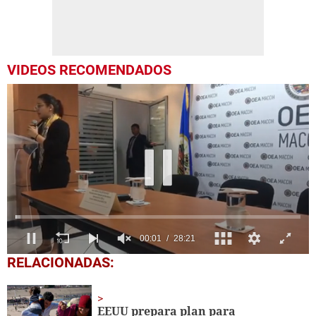
VIDEOS RECOMENDADOS
0
RELACIONADAS:
seconds
of
28
minutes,
EEUU prepara plan para
21