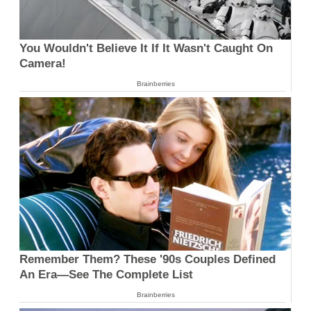
You Wouldn't Believe It If It Wasn't Caught On
Camera!
Brainberries
Remember Them? These '90s Couples Defined
An Era—See The Complete List
Brainberries