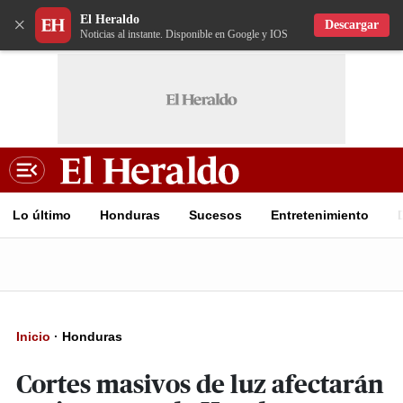
El Heraldo
×
Descargar
Noticias al instante. Disponible en Google y IOS
Lo último
Honduras
Sucesos
Entretenimiento
Inicio
·
Honduras
Cortes masivos de luz afectarán