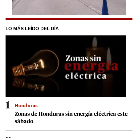
0
of
1
LO MÁS LEÍDO DEL DÍA
minute,
10
seconds
1
Honduras
Zonas de Honduras sin energía eléctrica este
sábado