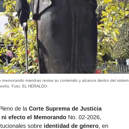
memorando mientras revisa su contenido y alcance dentro del sistema
reño.
Foto: EL HERALDO
Pleno de la
Corte Suprema de Justicia
r ni efecto el Memorando
No. 02-2026,
itucionales sobre
identidad de género
, en