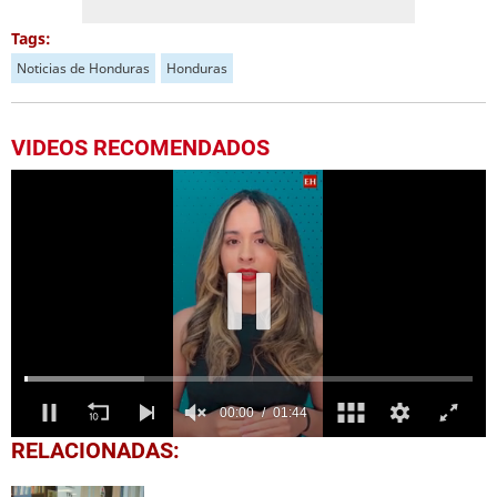
Tags:
Noticias de Honduras
Honduras
VIDEOS RECOMENDADOS
0
RELACIONADAS:
seconds
of