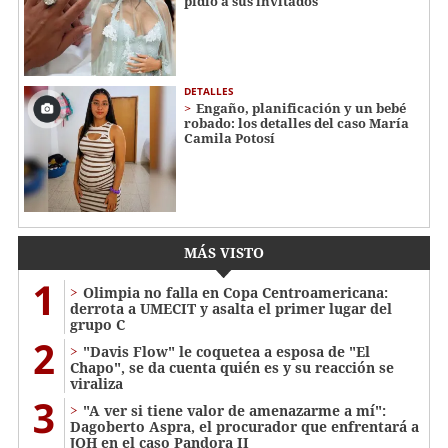
pidió a sus invitados
DETALLES
Engaño, planificación y un bebé
robado: los detalles del caso María
Camila Potosí
MÁS VISTO
1
Olimpia no falla en Copa Centroamericana:
derrota a UMECIT y asalta el primer lugar del
grupo C
2
"Davis Flow" le coquetea a esposa de "El
Chapo", se da cuenta quién es y su reacción se
viraliza
3
"A ver si tiene valor de amenazarme a mí":
Dagoberto Aspra, el procurador que enfrentará a
JOH en el caso Pandora II