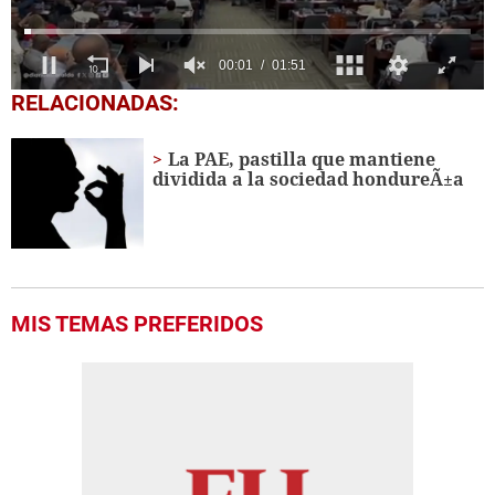
0
RELACIONADAS:
seconds
of
1
La PAE, pastilla que mantiene
minute,
dividida a la sociedad hondureÃ±a
51
seconds
MIS TEMAS PREFERIDOS