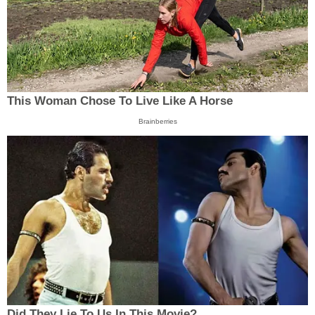
This Woman Chose To Live Like A Horse
Brainberries
Did They Lie To Us In This Movie?