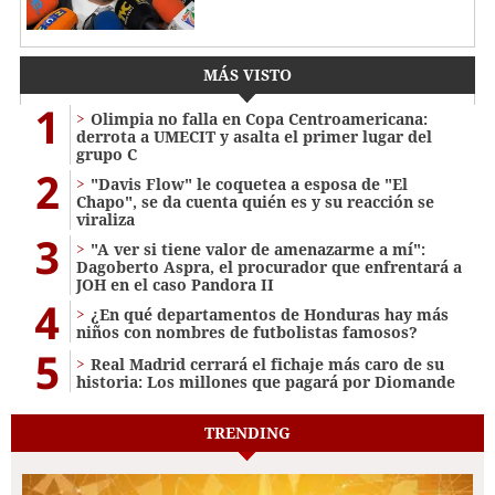
MÁS VISTO
1
Olimpia no falla en Copa Centroamericana:
derrota a UMECIT y asalta el primer lugar del
grupo C
2
"Davis Flow" le coquetea a esposa de "El
Chapo", se da cuenta quién es y su reacción se
viraliza
3
"A ver si tiene valor de amenazarme a mí":
Dagoberto Aspra, el procurador que enfrentará a
JOH en el caso Pandora II
4
¿En qué departamentos de Honduras hay más
niños con nombres de futbolistas famosos?
5
Real Madrid cerrará el fichaje más caro de su
historia: Los millones que pagará por Diomande
TRENDING