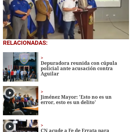
0
RELACIONADAS:
seconds
of
6
minutes,
Depuradora reunida con cúpula
44
policial ante acusación contra
seconds
Aguilar
Jiménez Mayor: 'Esto no es un
error, esto es un delito'
CN acude a Fe de Errata para