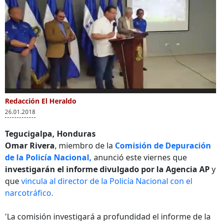
0
of
Redacción El Heraldo
Más Videos
6
26.01.2018
minutes,
44
seconds
Tegucigalpa, Honduras
Omar Rivera
, miembro de la
Comisión de Depuración
de la Policía Nacional,
anunció este viernes que
Honduras
Un jefe de Policía de
Sub
investigarán el informe divulgado por la Agencia AP
y
investigará al jefe de
Texas reanima a un
Vásq
que
vincula al director de la Policía Nacional con el
policía por tráfico de
bebé
Polic
narcotráfico.
cocaína
"Hay
esta
'La comisión investigará a profundidad el informe de la