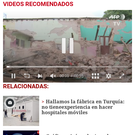
VIDEOS RECOMENDADOS
0
RELACIONADAS:
seconds
of
55
Hallamos la fábrica en Turquía:
seconds
no tieneexperiencia en hacer
hospitales móviles