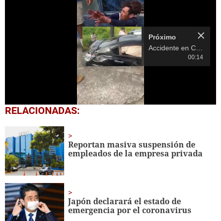
00:14
Próximo en 10
Accidente en
Choluteca deja un
muerto y varios
heridos
0
RELACIONADAS:
seconds
of
14
seconds
Reportan masiva suspensión de
empleados de la empresa privada
Japón declarará el estado de
emergencia por el coronavirus