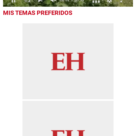
0
MIS TEMAS PREFERIDOS
seconds
of
59
seconds