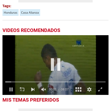
Tags:
Honduras
Casa Alianza
VIDEOS RECOMENDADOS
00:04
08:07
0
MIS TEMAS PREFERIDOS
seconds
of
8