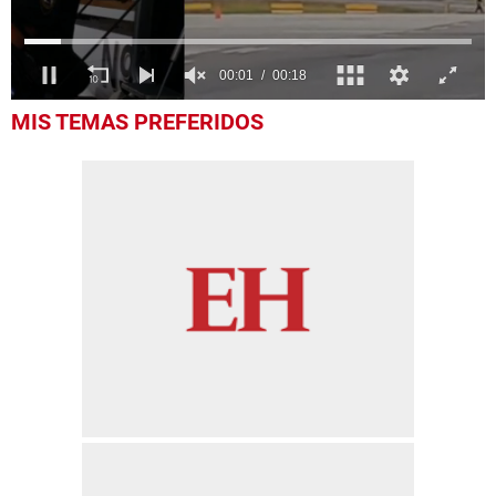
0
MIS TEMAS PREFERIDOS
seconds
of
18
seconds