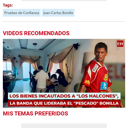
Tags:
Pruebas de Confianza
Juan Carlos Bonilla
VIDEOS RECOMENDADOS
0
MIS TEMAS PREFERIDOS
of
3
minutes,
42