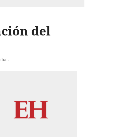
ción del
tral.