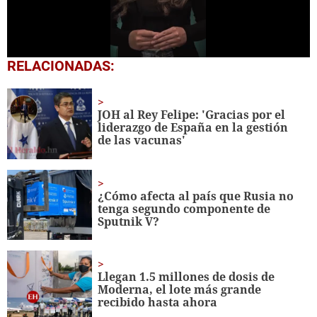
0
RELACIONADAS:
seconds
of
1
minute,
JOH al Rey Felipe: 'Gracias por el
0
liderazgo de España en la gestión
de las vacunas'
¿Cómo afecta al país que Rusia no
tenga segundo componente de
Sputnik V?
Llegan 1.5 millones de dosis de
Moderna, el lote más grande
recibido hasta ahora