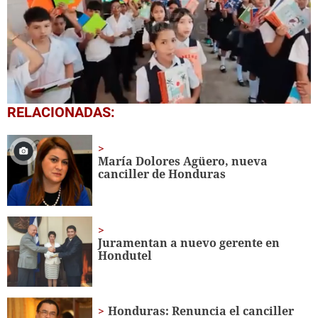
0
RELACIONADAS:
seconds
of
1
minute,
María Dolores Agüero, nueva
56
canciller de Honduras
seconds
Juramentan a nuevo gerente en
Hondutel
Honduras: Renuncia el canciller