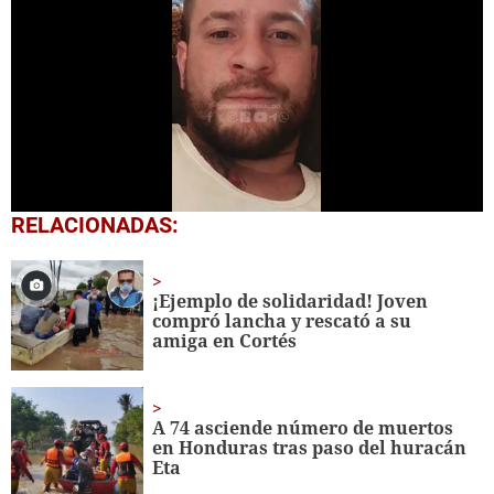
1
RELACIONADAS:
second
of
1
minute,
¡Ejemplo de solidaridad! Joven
19
compró lancha y rescató a su
seconds
amiga en Cortés
A 74 asciende número de muertos
en Honduras tras paso del huracán
Eta