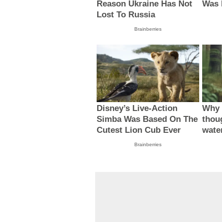
Reason Ukraine Has Not
Was 
Lost To Russia
Brainberries
Disney’s Live-Action
Why 
Simba Was Based On The
thou
Cutest Lion Cub Ever
wate
Brainberries