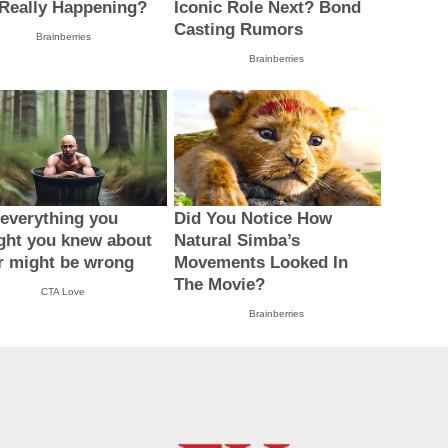
Really Happening?
Iconic Role Next? Bond
Casting Rumors
Brainberries
Brainberries
everything you
Did You Notice How
ght you knew about
Natural Simba’s
r might be wrong
Movements Looked In
The Movie?
CTA Love
Brainberries