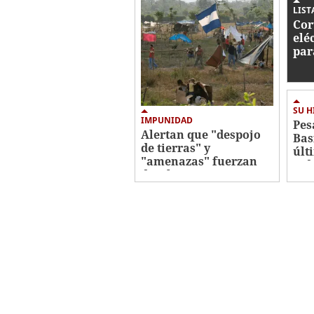
seconds
Volume
LIST
0%
Cor
elé
par
ago
SU H
IMPUNIDAD
Pes
Alertan que "despojo
Bas
de tierras" y
últ
"amenazas" fuerzan
vid
desplazamiento
indígena