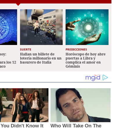
SUERTE
PREDICCIONES
hoy:
Hallan un billete de
Horóscopo de hoy abre
lotería millonario en un
puertas a Libra y
ara los 12
basurero de Italia
complica el amor en
iaco
Géminis
t You Didn't Know It
Who Will Take On The