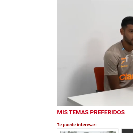
0
MIS TEMAS PREFERIDOS
seconds
of
6
Te puede interesar:
minutes,
38