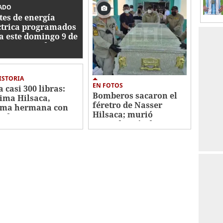
ADO
tes de energía
ctrica programados
a este domingo 9 de
sto en Honduras
ISTORIA
EN FOTOS
a casi 300 libras:
Bomberos sacaron el
ima Hilsaca,
féretro de Nasser
ima hermana con
Hilsaca; murió
a de Nasser
pesando más de 630
libras