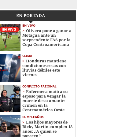
EN PORTADA
EN VIVO
Olivera pone a ganar a
Motagua ante un
sorprendente FAS por la
Copa Centroamericana
CLIMA
Honduras mantiene
condiciones secas con
lluvias débiles este
viernes
CONFLICTO PASIONAL
Enfermera mató a su
esposo para vengar la
muerte de su amante:
crimen en la
Centroamérica Oeste
CUMPLEAÑOS
Los hijos mayores de
Ricky Martin cumplen 18
años: ¿A quién se
parecen?