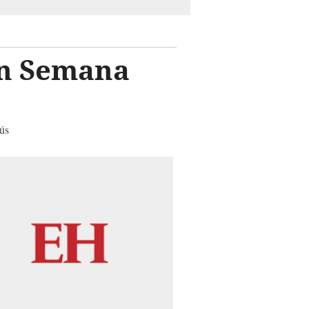
 en Semana
sús