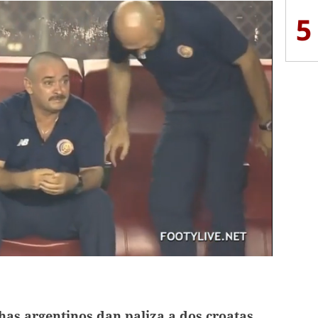
5
as argentinos dan paliza a dos croatas