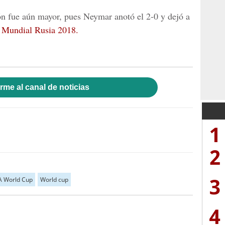
ión fue aún mayor, pues Neymar
anotó el 2-0 y dejó a
Mundial Rusia 2018.
rme al canal de noticias
1
2
3
A World Cup
World cup
4