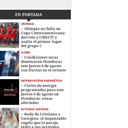
EN PORTADA
CRÓNICA
Olimpia no falla en
Copa Centroamericana:
derrota a UMECIT y
asalta el primer lugar
del grupo C
CLIMA
Condiciones secas
dominarán Honduras
este jueves 6 de agosto
con lluvias en el oriente
INTERRUPCIÓN ENERGÉTICA
Cortes de energía
programados para este
jueves 6 de agosto en
Honduras: zonas
afectadas
FUTUROS ESPOSOS
Boda de Cristiano y
Georgina: el impensable
regalo que la pareja
pidió a sus invitados