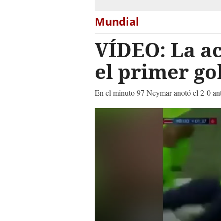
Mundial
VÍDEO: La ac
el primer gol
En el minuto 97 Neymar anotó el 2-0 ante
0
seconds
of
5
seconds
Volume
90%