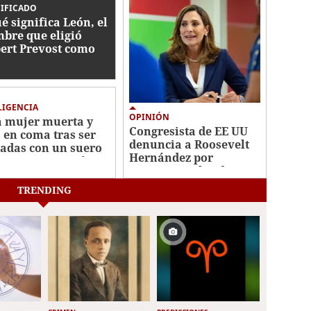
IFICADO
é significa León, el
bre que eligió
ert Prevost como
vo papa?
LIGENCIA
OPINIÓN
 mujer muerta y
Congresista de EE UU
s en coma tras ser
denuncia a Roosevelt
tadas con un suero
Hernández por
ectuoso en Perú
“acciones cobardes”
contra el CNE
TRENDING