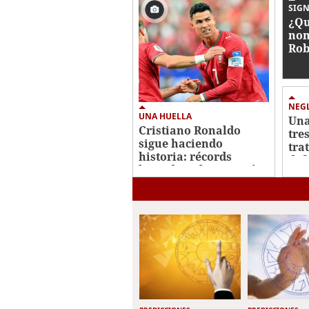
SIGN
¿Qu
nom
Rob
nue
NEG
UNA HUELLA
Una
Cristiano Ronaldo
tre
sigue haciendo
tra
historia: récords
def
logrados y los que aún
persigue en el Mundial
2026