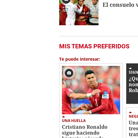
El consuelo
MIS TEMAS PREFERIDOS
Te puede interesar:
SIGN
¿Qu
nom
Rob
nue
NEG
UNA HUELLA
Una
Cristiano Ronaldo
tre
sigue haciendo
tra