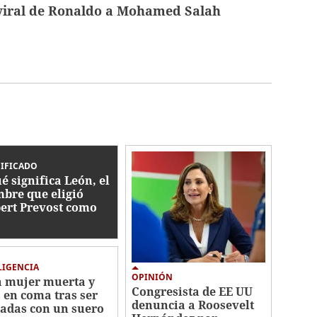
 viral de Ronaldo a Mohamed Salah
IFICADO
é significa León, el
bre que eligió
ert Prevost como
vo papa?
LIGENCIA
OPINIÓN
 mujer muerta y
Congresista de EE UU
s en coma tras ser
denuncia a Roosevelt
tadas con un suero