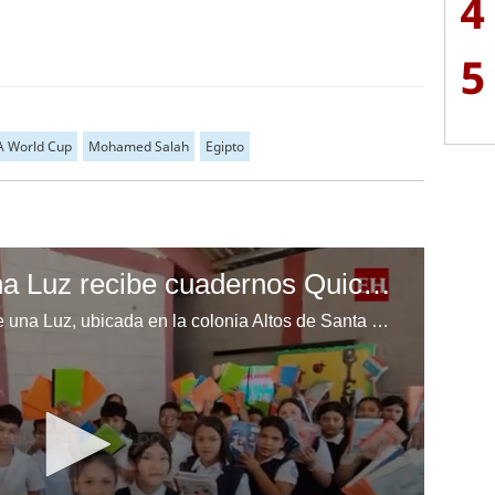
4
5
A World Cup
Mohamed Salah
Egipto
Escuela Enciende una Luz recibe cuadernos Quick, gracias a la Maratón del Saber
Los niños de la escuela Enciende una Luz, ubicada en la colonia Altos de Santa Rosa, al sur de Tegucigalpa, recibieron cuadernos Quick como parte de la Campaña Maratón del Saber.