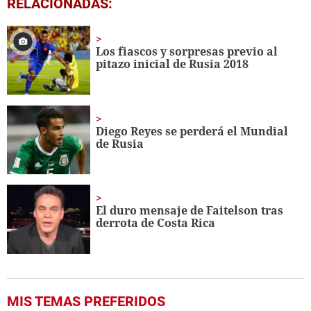
RELACIONADAS:
seconds
of
1
minute,
Los fiascos y sorpresas previo al
18
pitazo inicial de Rusia 2018
seconds
Diego Reyes se perderá el Mundial
de Rusia
El duro mensaje de Faitelson tras
derrota de Costa Rica
MIS TEMAS PREFERIDOS