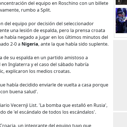
ncentración del equipo en Roschino con un billete
ivamente, rumbo a Split.
ón del equipo por decisión del seleccionador
mente una lesión de espalda, pero la prensa croata
e había negado a jugar en los últimos minutos del
nado 2-0 a
Nigeria
, ante la que había sido suplente.
sa de su espalda en un partido amistoso a
l
en Inglaterra y el caso del sábado habría
ic, explicaron los medios croatas.
que había decidido enviarle de vuelta a casa porque
 con buena salud'.
ario Vecernji List. 'La bomba que estalló en Rusia',
ndo de 'el escándalo de todos los escándalos'.
 Croacia, un integrante del equipo tuvo que