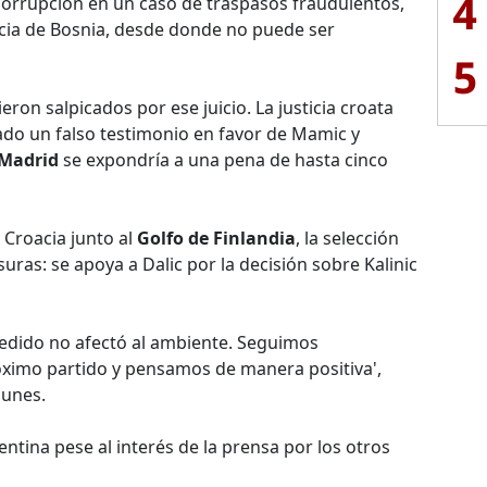
4
corrupción en un caso de traspasos fraudulentos,
ia de Bosnia, desde donde no puede ser
5
ieron salpicados por ese juicio. La justicia croata
do un falso testimonio en favor de Mamic y
 Madrid
se expondría a una pena de hasta cinco
Croacia junto al
Golfo de Finlandia
, la selección
ras: se apoya a Dalic por la decisión sobre Kalinic
ucedido no afectó al ambiente. Seguimos
ximo partido y pensamos de manera positiva',
lunes.
ntina pese al interés de la prensa por los otros