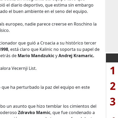
ió el diario deportivo, que estima sin embargo
erado el buen ambiente en el seno del equipo.
país europeo, nadie parece creerse en Roschino la
ísico.
ccionador que guió a Croacia a su histórico tercer
1998
, está claro que Kalinic no soporta su papel de
detrás de
Mario Mandzukic
y
Andrej Kramaric.
1
alora Vecernji List.
2
ico que ha perturbado la paz del equipo en este
3
hubo un asunto que hizo temblar los cimientos del
y poderoso
Zdravko Mamic
, que fue condenado a