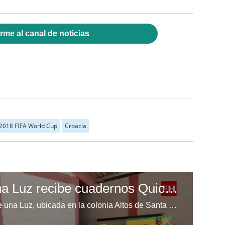
rme al canal de noticias
2018 FIFA World Cup
Croacia
Escuela Enciende una Luz recibe cuadernos Quick, gracias a la Maratón del Saber
Los niños de la escuela Enciende una Luz, ubicada en la colonia Altos de Santa Rosa, al sur de Tegucigalpa, recibieron cuadernos Quick como parte de la Campaña Maratón del Saber.