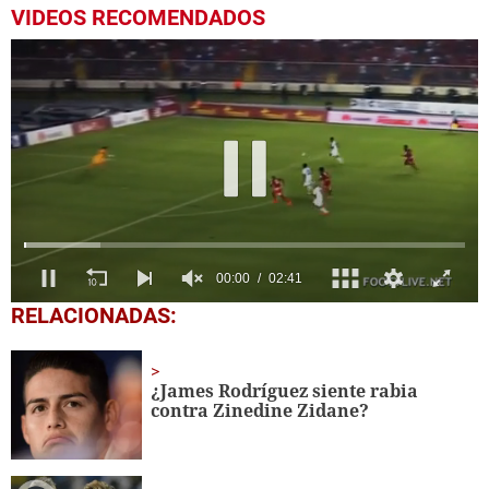
VIDEOS RECOMENDADOS
0
RELACIONADAS:
seconds
of
2
minutes,
¿James Rodríguez siente rabia
41
contra Zinedine Zidane?
seconds