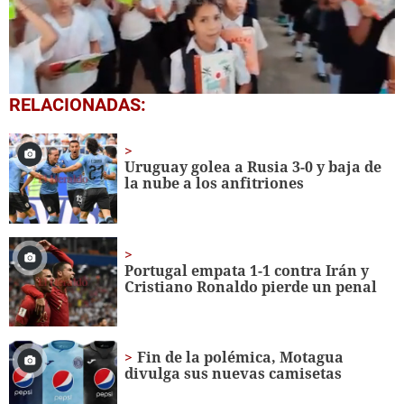
0
RELACIONADAS:
seconds
of
1
minute,
Uruguay golea a Rusia 3-0 y baja de
56
la nube a los anfitriones
seconds
Portugal empata 1-1 contra Irán y
Cristiano Ronaldo pierde un penal
Fin de la polémica, Motagua
divulga sus nuevas camisetas