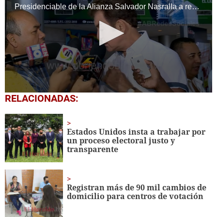
Presidenciable de la Alianza Salvador Nasralla a reportero: No me toque por favor
0
RELACIONADAS:
seconds
of
14
seconds
Estados Unidos insta a trabajar por
un proceso electoral justo y
transparente
Registran más de 90 mil cambios de
domicilio para centros de votación