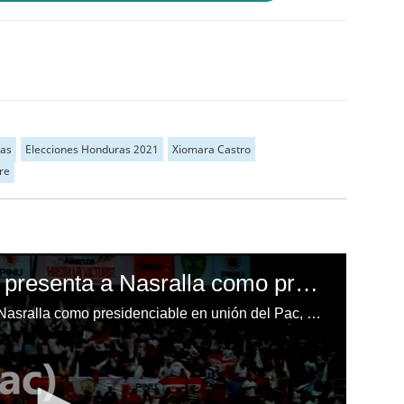
ras
Elecciones Honduras 2021
Xiomara Castro
bre
Alianza de oposición presenta a Nasralla como presidenciable
Alianza de oposición presenta a Nasralla como presidenciable en unión del Pac, Libre y Pinu-SD.