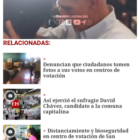
0
RELACIONADAS:
seconds
of
50
seconds
Denuncian que ciudadanos tomen
fotos a sus votos en centros de
votación
Así ejerció el sufragio David
Chávez, candidato a la comuna
capitalina
Distanciamiento y bioseguridad
en centro de votación de San