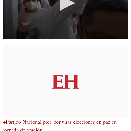
+Partido Nacional pide por unas elecciones en paz en
jornada de oración