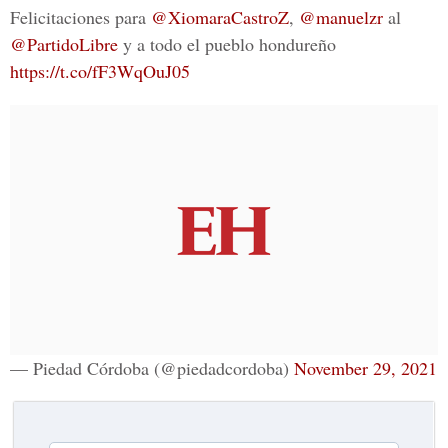
Felicitaciones para
@XiomaraCastroZ
,
@manuelzr
al
@PartidoLibre
y a todo el pueblo hondureño
https://t.co/fF3WqOuJ05
— Piedad Córdoba (@piedadcordoba)
November 29, 2021