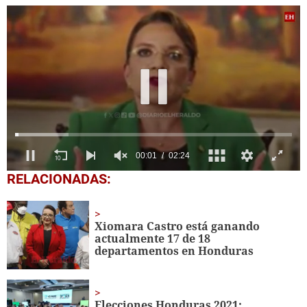
00:04
02:24
0
RELACIONADAS:
of
2
minutes,
24
Xiomara Castro está ganando
seconds
actualmente 17 de 18
departamentos en Honduras
Elecciones Honduras 2021: