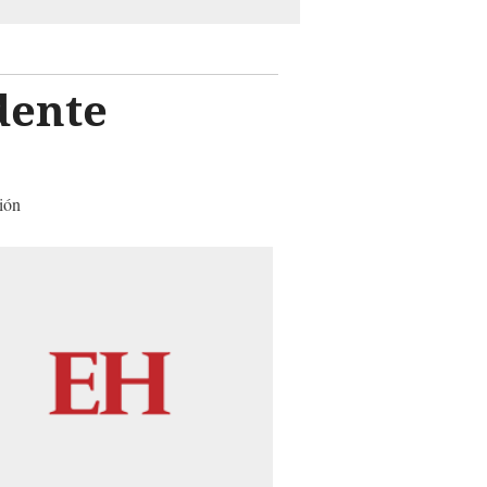
dente
ión