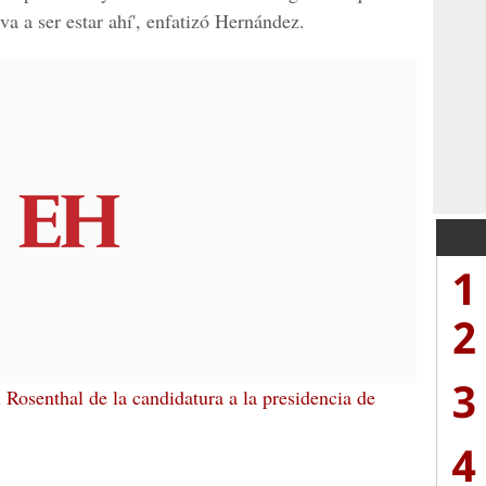
a a ser estar ahí', enfatizó Hernández.
1
2
3
i Rosenthal de la candidatura a la presidencia de
4