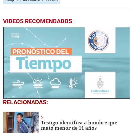
VIDEOS RECOMENDADOS
0
RELACIONADAS:
seconds
of
1
minute,
Testigo identifica a hombre que
13
mató menor de 11 años
seconds